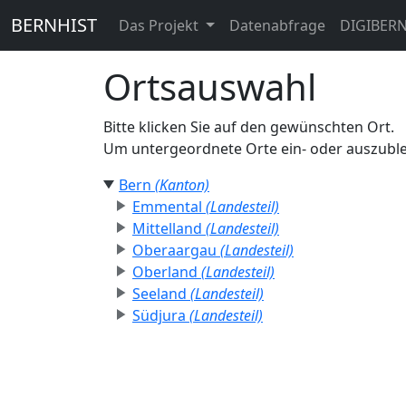
BERNHIST
Das Projekt
Datenabfrage
DIGIBER
Ortsauswahl
Bitte klicken Sie auf den gewünschten Ort.
Um untergeordnete Orte ein- oder auszublen
Bern
(Kanton)
Emmental
(Landesteil)
Mittelland
(Landesteil)
Oberaargau
(Landesteil)
Oberland
(Landesteil)
Seeland
(Landesteil)
Südjura
(Landesteil)