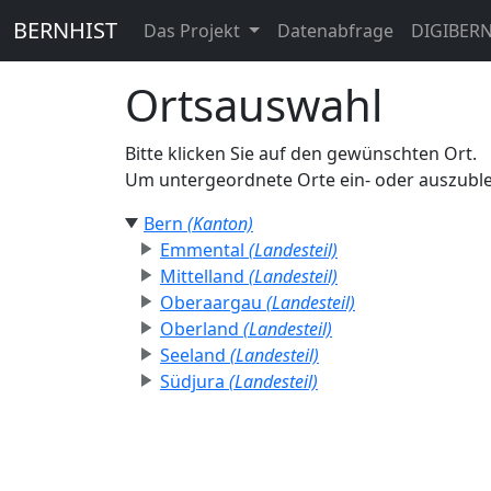
BERNHIST
Das Projekt
Datenabfrage
DIGIBER
Ortsauswahl
Bitte klicken Sie auf den gewünschten Ort.
Um untergeordnete Orte ein- oder auszublen
Bern
(Kanton)
Emmental
(Landesteil)
Mittelland
(Landesteil)
Oberaargau
(Landesteil)
Oberland
(Landesteil)
Seeland
(Landesteil)
Südjura
(Landesteil)