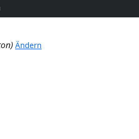
N
ton)
Ändern