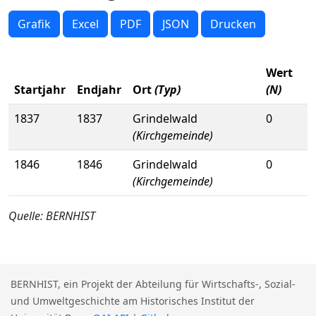
Grafik
Excel
PDF
JSON
Drucken
Wert
Startjahr
Endjahr
Ort
(Typ)
(N)
1837
1837
Grindelwald
0
(Kirchgemeinde)
1846
1846
Grindelwald
0
(Kirchgemeinde)
Quelle: BERNHIST
BERNHIST, ein Projekt der Abteilung für Wirtschafts-, Sozial-
und Umweltgeschichte am Historisches Institut der