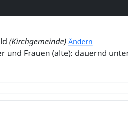
N
ald
(Kirchgemeinde)
Ändern
 und Frauen (alte): dauernd unte