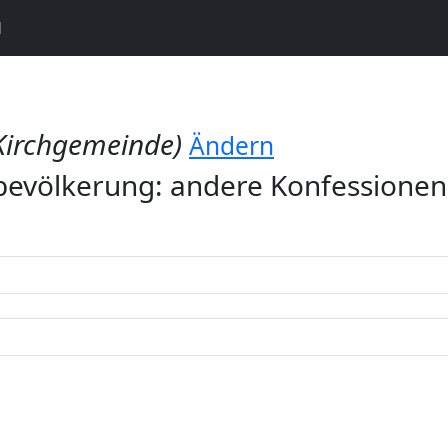
N
Kirchgemeinde)
Ändern
evölkerung: andere Konfessione