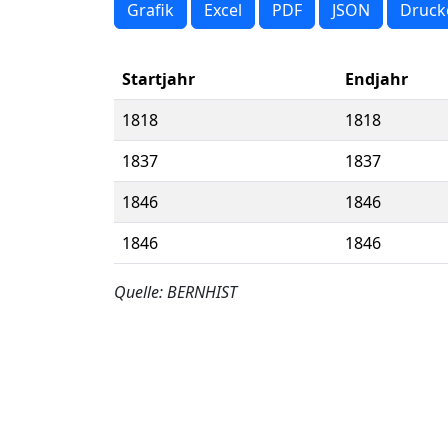
Grafik
Excel
PDF
JSON
Druck
Startjahr
Endjahr
1818
1818
1837
1837
1846
1846
1846
1846
Quelle: BERNHIST