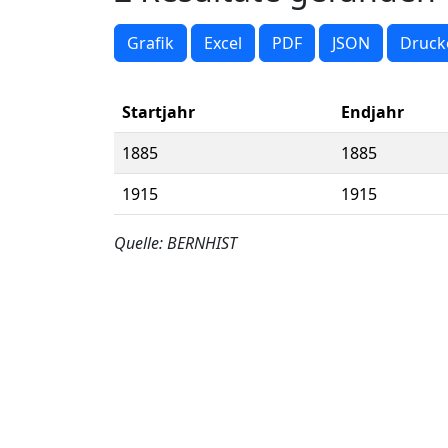
Grafik
Excel
PDF
JSON
Druck
Startjahr
Endjahr
1885
1885
1915
1915
Quelle: BERNHIST