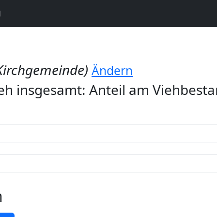
N
Kirchgemeinde)
Ändern
eh insgesamt: Anteil am Viehbest
n