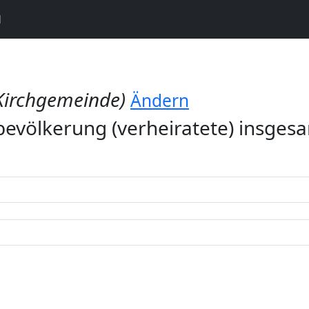
N
Kirchgemeinde)
Ändern
völkerung (verheiratete) insges