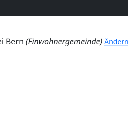
N
ei Bern
(Einwohnergemeinde)
Änder