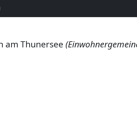
N
en am Thunersee
(Einwohnergemein