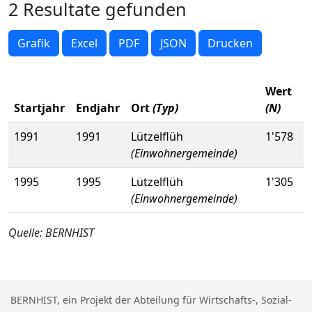
2 Resultate gefunden
Grafik
Excel
PDF
JSON
Drucken
Wert
Startjahr
Endjahr
Ort
(Typ)
(N)
1991
1991
Lützelflüh
1'578
(Einwohnergemeinde)
1995
1995
Lützelflüh
1'305
(Einwohnergemeinde)
Quelle: BERNHIST
BERNHIST, ein Projekt der Abteilung für Wirtschafts-, Sozial-