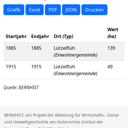
Grafik
Excel
PDF
JSON
Drucken
Wert
Startjahr
Endjahr
Ort
(Typ)
(ha)
1885
1885
Lützelflüh
139
(Einwohnergemeinde)
1915
1915
Lützelflüh
49
(Einwohnergemeinde)
Quelle: BERNHIST
BERNHIST, ein Projekt der Abteilung für Wirtschafts-, Sozial-
und Umweltgeschichte am Historisches Institut der